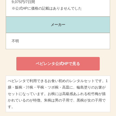
9,075円/7日間
※公式HPに価格の記載はありませんでした
メーカー
不明
ベビレンタ公式HPで見る
べビレンタで利用できるお食い初めのレンタルセットです。1
膳・飯椀・汁椀・平椀・ツボ椀・高皿に、輪島塗りのお箸が
セットになっています。お椀には高級感あふれる松竹梅が描
かれているのが特徴。朱椀は男の子用で、黒椀が女の子用で
す。