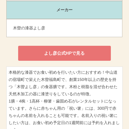
メーカー
木曽の漆器よし彦
よし彦公式HPで見る
本格的な漆器でお食い初めを行いたい方におすすめ！中山道
の宿場町で栄えた木曽福島町で、創業150年以上の歴史を持
つ「木曽よし彦」の食器膳です。木粉と樹脂を混ぜ合わせた
天然木加工の器に漆塗りをしているのが特徴。
1膳・4椀・1高杯・柳箸・歯固め石がレンタルセットになっ
ています。さらに赤ちゃん用の「祝い箸」には、300円で赤
ちゃんの名前を入れることも可能です。名前入りの祝い箸に
したい方は、お食い初め予定日の1週間前には予約を入れまし