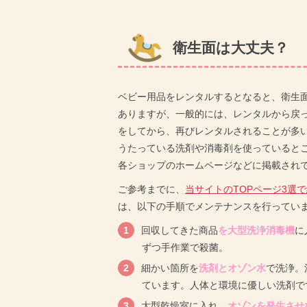
衛生面は大丈夫？
ベビー用品をレンタルするとなると、衛生
ありますが、一般的には、レンタルから戻
をしてから、再びレンタルされることが多
うたっている洗剤や消毒剤を使っていると
各ショップのホームページなどに掲載され
ご参考までに、
当サイトのTOPページ3選
は、以下の手順でメンテナンスを行ってい
回収してきた商品
を大型洗浄消毒機
に
ずつ手作業で殺菌。
細かい箇所を
洗剤とオゾン水
で洗浄。
ています。人体と環境に優しい洗剤で
大型乾燥室に入れ、
オゾンを発生させ