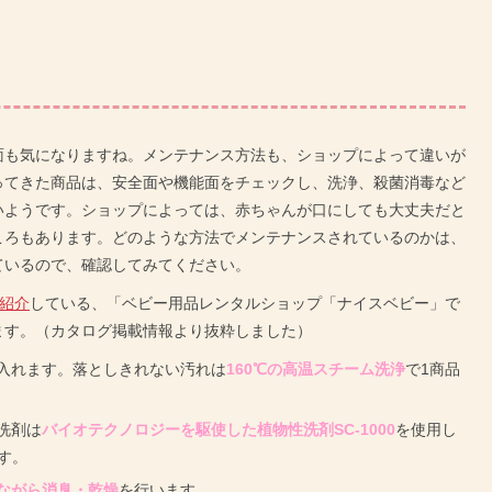
面も気になりますね。メンテナンス方法も、ショップによって違いが
ってきた商品は、安全面や機能面をチェックし、洗浄、殺菌消毒など
いようです。ショップによっては、赤ちゃんが口にしても大丈夫だと
ころもあります。どのような方法でメンテナンスされているのかは、
ているので、確認してみてください。
で紹介
している、「ベビー用品レンタルショップ「ナイスベビー」で
ます。（カタログ掲載情報より抜粋しました）
入れます。落としきれない汚れは
160℃の高温スチーム洗浄
で1商品
洗剤は
バイオテクノロジーを駆使した植物性洗剤SC-1000
を使用し
す。
ながら消臭・乾燥
を行います。