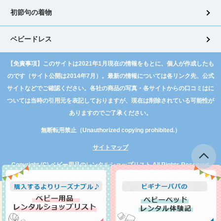
初節句の着物
ベビードレス
【免責事項】このサイトは2021年1月現在の情報をもとに、個人が作成したも
のです（サイト公開は2014年7月）。最新の情報については各リンク先、公式
サイトなどでご確認ください。各社の商品の写真・各サイトからの口コミはに
ついては当時の引用元を表記しておりますが、現在は削除されている可能性が
ありますのでご了承ください。
無断転用禁止（Unauthorized copying prohibited.）
サイトマップ
Copyright (C)
ベビー用品のレンタルショップリスト
All Rights Reserved.